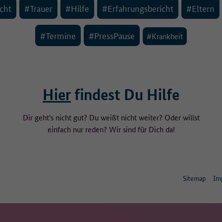
cht
#Trauer
#Hilfe
#Erfahrungsbericht
#Eltern
#Termine
#PressPause
#Krankheit
Hier
findest Du Hilfe
Dir geht's nicht gut? Du weißt nicht weiter? Oder willst
einfach nur reden? Wir sind für Dich da!
Sitemap
Im