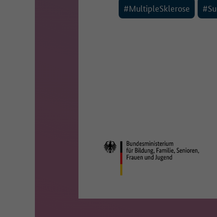
#MultipleSklerose
#Su