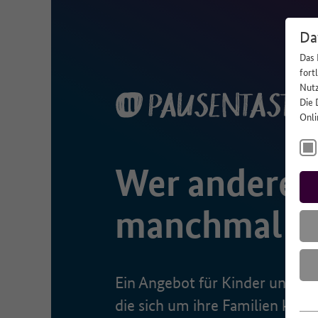
Da
Das 
fort
Nutz
Die 
Onli
Wer anderen 
manchmal sel
Ein Angebot für Kinder und Ju
die sich um ihre Familien küm
Es