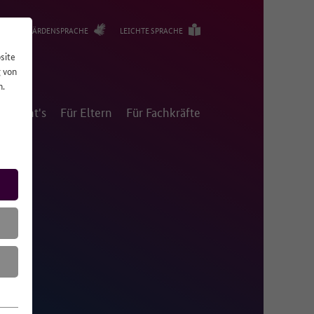
GEBÄRDENSPRACHE
LEICHTE SPRACHE
site
g von
n.
m geht's
Für Eltern
Für Fachkräfte