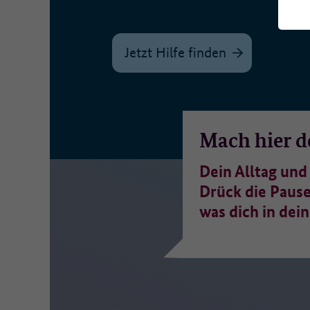
Es
Da
Jetzt Hilfe finden
W
We
Ma
Mach hier d
Zu
Dein Alltag und
Drück die Pause
Er
ve
was dich in dei
We
• 
• 
• 
• 