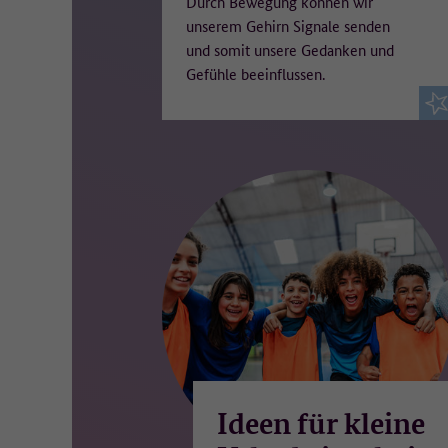
Durch Bewegung können wir
na
unserem Gehirn Signale senden
Ei
und somit unsere Gedanken und
Re
un
Gefühle beeinflussen.
Wo
Ma
De
We
We
Da
Ideen für kleine