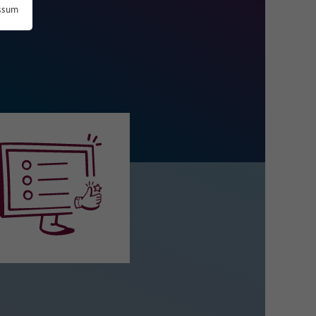
ssum
 zu