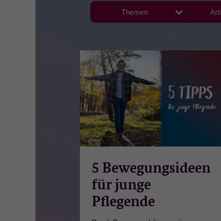
• 
Themen
Art
• 
• 
• 
• 
Di
we
18
Es
di
we
Wi
5 Bewegungsideen
Di
für junge
Au
Pflegende
Re