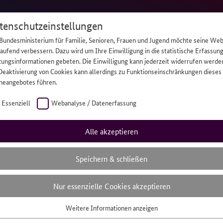
tenschutzeinstellungen
Bundesministerium für Familie, Senioren, Frauen und Jugend möchte seine Web
laufend verbessern. Dazu wird um Ihre Einwilligung in die statistische Erfassun
ungsinformationen gebeten. Die Einwilligung kann jederzeit widerrufen werde
Deaktivierung von Cookies kann allerdings zu Funktionseinschränkungen dieses
Hilfe
Daru
neangebotes führen.
Essenziell
Webanalyse / Datenerfassung
hilft, braucht
Alle akzeptieren
ber Hilfe.
Speichern & schließen
Nur essenzielle Cookies akzeptieren
gendliche,
Weitere Informationen anzeigen
mern.
senziell