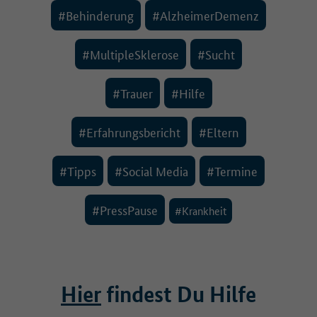
#Behinderung
#AlzheimerDemenz
#MultipleSklerose
#Sucht
#Trauer
#Hilfe
#Erfahrungsbericht
#Eltern
#Tipps
#Social Media
#Termine
#PressPause
#Krankheit
Hier
findest Du Hilfe