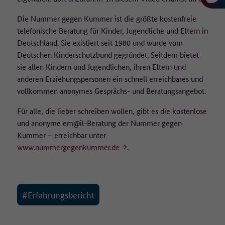
Laufzeit
1 Jahr
• Betriebssystem-Version,
Die Nummer gegen Kummer ist die größte kostenfreie
• Browser/Browser-Engines und Browser-Plugins,
Dieser Wert speichert Ihre Consent-
• aufgerufene URLs,
telefonische Beratung für Kinder, Jugendliche und Eltern in
Einstellungen. Unter anderem eine zufällig
• die Website, von der auf die aufgerufene Seite gelangt wurde
Deutschland. Sie existiert seit 1980 und wurde vom
Zweck
generierte ID, für die historische Speicherung
(Referrer-Site),
Deutschen Kinderschutzbund gegründet. Seitdem bietet
Ihrer vorgenommen Einstellungen, falls der
• Verweildauer,
sie allen Kindern und Jugendlichen, ihren Eltern und
Webseiten-Betreiber dies eingestellt hat.
• heruntergeladene PDFs,
anderen Erziehungspersonen ein schnell erreichbares und
• eingegebene Suchbegriffe.
vollkommen anonymes Gesprächs- und Beratungsangebot.
Die IP-Adresse wird nicht vollständig gespeichert, die letzten
Für alle, die lieber schreiben wollen, gibt es die kostenlose
beiden Oktette werden zum frühestmöglichen Zeitpunkt
und anonyme em@il-Beratung der Nummer gegen
weggelassen/verfremdet (Beispiel: 183.172.xxx.xxx).
Kummer – erreichbar unter
Es werden keine Cookies auf dem Endgerät gespeichert. Wird eine
www.nummergegenkummer.de
.
Einwilligung für die Datenerfassung nicht erteilt, erfolgt ein Opt-
Out-Cookie auf dem Endgerät, welcher dafür sorgt, dass keine
Daten erfasst werden.
#Erfahrungsbericht
Wie lange werden die Daten gespeichert?
Die pseudonymisierte IP-Adresse wird für 90 Tage gespeichert und