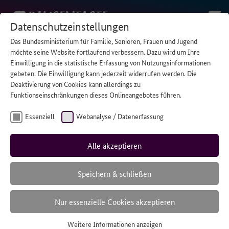
Datenschutzeinstellungen
Das Bundesministerium für Familie, Senioren, Frauen und Jugend
STARTSEITE
/
WAS MACHT DIE NUMMER GEGEN KUMMER?
möchte seine Website fortlaufend verbessern. Dazu wird um Ihre
Einwilligung in die statistische Erfassung von Nutzungsinformationen
gebeten. Die Einwilligung kann jederzeit widerrufen werden. Die
Deaktivierung von Cookies kann allerdings zu
Was macht
Funktionseinschränkungen dieses Onlineangebotes führen.
die Nummer
Essenziell
Webanalyse / Datenerfassung
gegen
Alle akzeptieren
Kummer?
Speichern & schließen
Nur essenzielle Cookies akzeptieren
Oktober 1, 2020
Weitere Informationen anzeigen