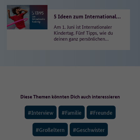
5 Ideen zum Internationalen
Kindertag
Am 1. Juni ist Internationaler
Kindertag. Fünf Tipps, wie du
deinen ganz persönlichen
Feiertag genießen und für
einen Moment den Alltag
vergessen…
Diese Themen könnten Dich auch interessieren
#Interview
#Familie
#Freunde
#Großeltern
#Geschwister