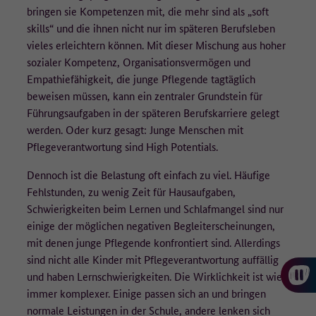
danach gelöscht.
bringen sie Kompetenzen mit, die mehr sind als „soft
skills“ und die ihnen nicht nur im späteren Berufsleben
Auf welcher Rechtsgrundlage werden die Daten erfasst?
vieles erleichtern können. Mit dieser Mischung aus hoher
sozialer Kompetenz, Organisationsvermögen und
Rechtsgrundlage für die Erfassung der Daten ist die Einwilligung der
Empathiefähigkeit, die junge Pflegende tagtäglich
Nutzenden nach Art. 6 Abs. 1 Buchstabe a der Datenschutz-
Grundverordnung (DSGVO). Die Einwilligung kann auf der
beweisen müssen, kann ein zentraler Grundstein für
Datenschutzseite jederzeit widerrufen werden. Die Rechtmäßigkeit
Führungsaufgaben in der späteren Berufskarriere gelegt
der bis zum Widerruf erfolgten Datenverarbeitung bleibt davon
werden. Oder kurz gesagt: Junge Menschen mit
unberührt.
Pflegeverantwortung sind High Potentials.
Wo werden die Daten verarbeitet?
Dennoch ist die Belastung oft einfach zu viel. Häufige
Fehlstunden, zu wenig Zeit für Hausaufgaben,
Matomo wird lokal auf den Servern des technischen Dienstleisters,
Schwierigkeiten beim Lernen und Schlafmangel sind nur
der ]init[ AG, in Deutschland betrieben (Auftragsverarbeiter).
einige der möglichen negativen Begleiterscheinungen,
mit denen junge Pflegende konfrontiert sind. Allerdings
Weitere Informationen:
sind nicht alle Kinder mit Pflegeverantwortung auffällig
Weitere Informationen zur Verarbeitung personenbezogener Daten
und haben Lernschwierigkeiten. Die Wirklichkeit ist wie
finden Sie unter Datenschutz.
immer komplexer. Einige passen sich an und bringen
normale Leistungen in der Schule, andere lenken sich