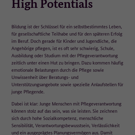
High Potentials
Laufzeit
1 Jahr
• Betriebssystem-Version,
• Browser/Browser-Engines und Browser-Plugins,
Dieser Wert speichert Ihre Consent-
• aufgerufene URLs,
Einstellungen. Unter anderem eine zufällig
• die Website, von der auf die aufgerufene Seite gelangt wurde
Bildung ist der Schlüssel für ein selbstbestimmtes Leben,
Zweck
generierte ID, für die historische Speicherung
(Referrer-Site),
für gesellschaftliche Teilhabe und für den späteren Erfolg
Ihrer vorgenommen Einstellungen, falls der
• Verweildauer,
Webseiten-Betreiber dies eingestellt hat.
im Beruf. Doch gerade für Kinder und Jugendliche, die
• heruntergeladene PDFs,
Angehörige pflegen, ist es oft sehr schwierig, Schule,
• eingegebene Suchbegriffe.
Ausbildung oder Studium mit der Pflegeverantwortung
Die IP-Adresse wird nicht vollständig gespeichert, die letzten
zeitlich unter einen Hut zu bringen. Dazu kommen häufig
beiden Oktette werden zum frühestmöglichen Zeitpunkt
emotionale Belastungen durch die Pflege sowie
weggelassen/verfremdet (Beispiel: 183.172.xxx.xxx).
Unwissenheit über Beratungs- und
Unterstützungsangebote sowie spezielle Anlaufstellen für
Es werden keine Cookies auf dem Endgerät gespeichert. Wird eine
junge Pflegende.
Einwilligung für die Datenerfassung nicht erteilt, erfolgt ein Opt-
Out-Cookie auf dem Endgerät, welcher dafür sorgt, dass keine
Dabei ist klar: Junge Menschen mit Pflegeverantwortung
Daten erfasst werden.
können stolz auf das sein, was sie leisten. Sie zeichnen
sich durch hohe Sozialkompetenz, menschliche
Wie lange werden die Daten gespeichert?
Sensibilität, Verantwortungsbewusstsein, Verlässlichkeit
Die pseudonymisierte IP-Adresse wird für 90 Tage gespeichert und
und ein ausgeprägtes Planungsvermögen aus. Damit