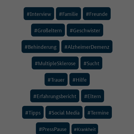
#Interview
#Familie
#Freunde
#Großeltern
#Geschwister
#Behinderung
#AlzheimerDemenz
#MultipleSklerose
#Sucht
#Trauer
#Hilfe
#Erfahrungsbericht
#Eltern
#Tipps
#Social Media
#Termine
#PressPause
#Krankheit