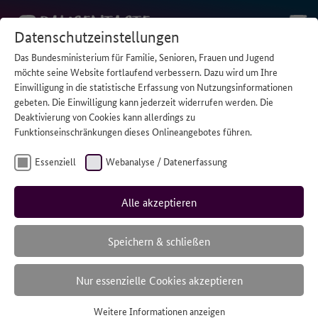
Datenschutzeinstellungen
Das Bundesministerium für Familie, Senioren, Frauen und Jugend
STARTSEITE
/
WENN PAPA EINE BEHINDERUNG HAT
möchte seine Website fortlaufend verbessern. Dazu wird um Ihre
Einwilligung in die statistische Erfassung von Nutzungsinformationen
gebeten. Die Einwilligung kann jederzeit widerrufen werden. Die
Deaktivierung von Cookies kann allerdings zu
Wenn Papa
Funktionseinschränkungen dieses Onlineangebotes führen.
eine
Essenziell
Webanalyse / Datenerfassung
Behinderung
Alle akzeptieren
hat
Speichern & schließen
Nur essenzielle Cookies akzeptieren
Der Vater von Max und Sebastian lebt nach einem
Weitere Informationen anzeigen
Autounfall mit einer Behinderung. Ein Gespräch über