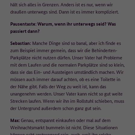
Laufzeit
1 Jahr
hält sich alles in Grenzen. Anders ist es nur, wenn wir
• Betriebssystem-Version,
• Browser/Browser-Engines und Browser-Plugins,
draußen unterwegs sind. Dann ist es immer kompliziert.
Dieser Wert speichert Ihre Consent-
• aufgerufene URLs,
Einstellungen. Unter anderem eine zufällig
• die Website, von der auf die aufgerufene Seite gelangt wurde
Pausentaste: Warum, wenn ihr unterwegs seid? Was
Zweck
generierte ID, für die historische Speicherung
(Referrer-Site),
passiert dann?
Ihrer vorgenommen Einstellungen, falls der
• Verweildauer,
Webseiten-Betreiber dies eingestellt hat.
• heruntergeladene PDFs,
Sebastian:
Manche Dinge sind so banal, aber ich finde es
• eingegebene Suchbegriffe.
zum Beispiel immer gemein, dass wir die Behinderten-
Parkplätze nicht nutzen dürfen. Unser Vater hat Probleme
Die IP-Adresse wird nicht vollständig gespeichert, die letzten
mit dem Laufen und die normalen Parkplätze sind so klein,
beiden Oktette werden zum frühestmöglichen Zeitpunkt
dass sie das Ein- und Aussteigen umständlich machen. Wir
weggelassen/verfremdet (Beispiel: 183.172.xxx.xxx).
müssen auch immer darauf achten, ob es eine Toilette in
der Nähe gibt. Falls der Weg zu weit ist, kann das
Es werden keine Cookies auf dem Endgerät gespeichert. Wird eine
Einwilligung für die Datenerfassung nicht erteilt, erfolgt ein Opt-
unangenehm werden. Unser Vater kann nicht so gut weite
Out-Cookie auf dem Endgerät, welcher dafür sorgt, dass keine
Strecken laufen. Wenn wir ihn im Rollstuhl schieben, muss
Daten erfasst werden.
der Untergrund außerdem schon ganz gut sein.
Wie lange werden die Daten gespeichert?
Max:
Genau, entspannt einkaufen oder mal auf dem
Weihnachtsmarkt bummeln ist nicht. Diese Situationen
Die pseudonymisierte IP-Adresse wird für 90 Tage gespeichert und
können echt anstrengend sein, auch, weil ihn solche