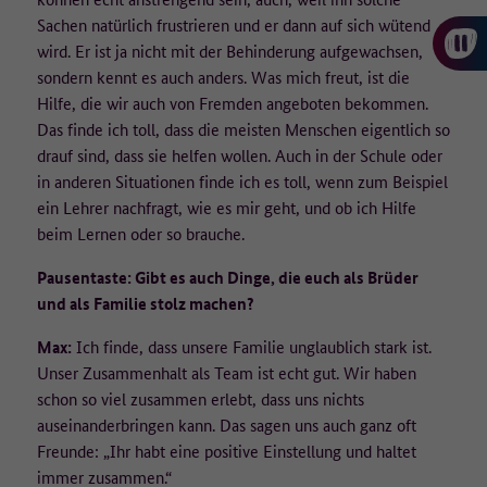
danach gelöscht.
Sachen natürlich frustrieren und er dann auf sich wütend
wird. Er ist ja nicht mit der Behinderung aufgewachsen,
Auf welcher Rechtsgrundlage werden die Daten erfasst?
sondern kennt es auch anders. Was mich freut, ist die
Rechtsgrundlage für die Erfassung der Daten ist die Einwilligung der
Hilfe, die wir auch von Fremden angeboten bekommen.
Nutzenden nach Art. 6 Abs. 1 Buchstabe a der Datenschutz-
Das finde ich toll, dass die meisten Menschen eigentlich so
Grundverordnung (DSGVO). Die Einwilligung kann auf der
drauf sind, dass sie helfen wollen. Auch in der Schule oder
Datenschutzseite jederzeit widerrufen werden. Die Rechtmäßigkeit
in anderen Situationen finde ich es toll, wenn zum Beispiel
der bis zum Widerruf erfolgten Datenverarbeitung bleibt davon
ein Lehrer nachfragt, wie es mir geht, und ob ich Hilfe
unberührt.
beim Lernen oder so brauche.
Wo werden die Daten verarbeitet?
Pausentaste: Gibt es auch Dinge, die euch als Brüder
und als Familie stolz machen?
Matomo wird lokal auf den Servern des technischen Dienstleisters,
der ]init[ AG, in Deutschland betrieben (Auftragsverarbeiter).
Max:
Ich finde, dass unsere Familie unglaublich stark ist.
Unser Zusammenhalt als Team ist echt gut. Wir haben
Weitere Informationen:
schon so viel zusammen erlebt, dass uns nichts
Weitere Informationen zur Verarbeitung personenbezogener Daten
auseinanderbringen kann. Das sagen uns auch ganz oft
finden Sie unter Datenschutz.
Freunde: „Ihr habt eine positive Einstellung und haltet
immer zusammen.“