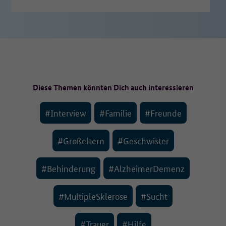
Feiertag genießen und für
einen Moment den Alltag
vergessen…
Diese Themen könnten Dich auch interessieren
#Interview
#Familie
#Freunde
#Großeltern
#Geschwister
#Behinderung
#AlzheimerDemenz
#MultipleSklerose
#Sucht
#Trauer
#Hilfe