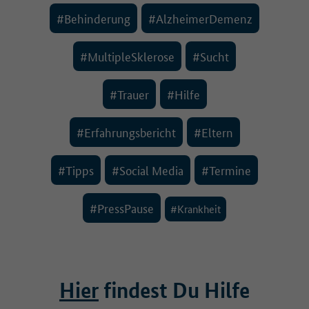
#Behinderung
#AlzheimerDemenz
#MultipleSklerose
#Sucht
#Trauer
#Hilfe
#Erfahrungsbericht
#Eltern
#Tipps
#Social Media
#Termine
#PressPause
#Krankheit
Hier
findest Du Hilfe