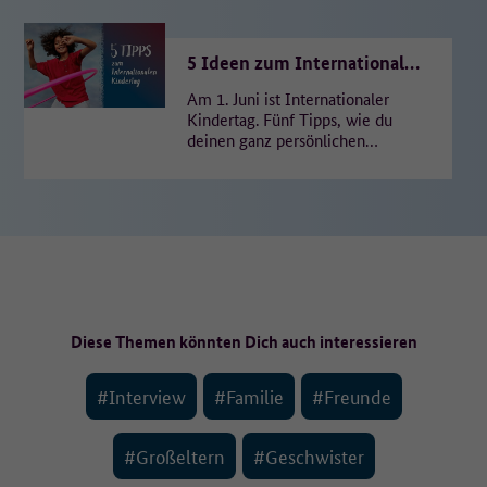
5 Ideen zum Internationalen
Kindertag
Am 1. Juni ist Internationaler
Kindertag. Fünf Tipps, wie du
deinen ganz persönlichen
Feiertag genießen und für
einen Moment den Alltag
vergessen…
Diese Themen könnten Dich auch interessieren
#Interview
#Familie
#Freunde
#Großeltern
#Geschwister