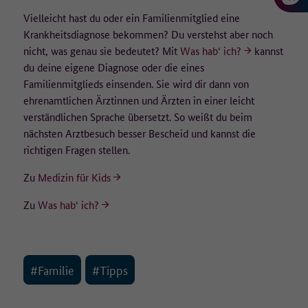
Laufzeit
1 Jahr
• Betriebssystem-Version,
Vielleicht hast du oder ein Familienmitglied eine
• Browser/Browser-Engines und Browser-Plugins,
Dieser Wert speichert Ihre Consent-
Krankheitsdiagnose bekommen? Du verstehst aber noch
• aufgerufene URLs,
Einstellungen. Unter anderem eine zufällig
nicht, was genau sie bedeutet? Mit
Was hab‘ ich?
kannst
• die Website, von der auf die aufgerufene Seite gelangt wurde
Zweck
generierte ID, für die historische Speicherung
du deine eigene Diagnose oder die eines
(Referrer-Site),
Ihrer vorgenommen Einstellungen, falls der
• Verweildauer,
Familienmitglieds einsenden. Sie wird dir dann von
Webseiten-Betreiber dies eingestellt hat.
• heruntergeladene PDFs,
ehrenamtlichen Ärztinnen und Ärzten in einer leicht
• eingegebene Suchbegriffe.
verständlichen Sprache übersetzt. So weißt du beim
nächsten Arztbesuch besser Bescheid und kannst die
Die IP-Adresse wird nicht vollständig gespeichert, die letzten
richtigen Fragen stellen.
beiden Oktette werden zum frühestmöglichen Zeitpunkt
weggelassen/verfremdet (Beispiel: 183.172.xxx.xxx).
Zu
Medizin für Kids
Es werden keine Cookies auf dem Endgerät gespeichert. Wird eine
Zu
Was hab‘ ich?
Einwilligung für die Datenerfassung nicht erteilt, erfolgt ein Opt-
Out-Cookie auf dem Endgerät, welcher dafür sorgt, dass keine
Daten erfasst werden.
#Familie
#Tipps
Wie lange werden die Daten gespeichert?
Die pseudonymisierte IP-Adresse wird für 90 Tage gespeichert und