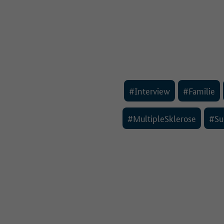
#Interview
#Familie
#MultipleSklerose
#Su