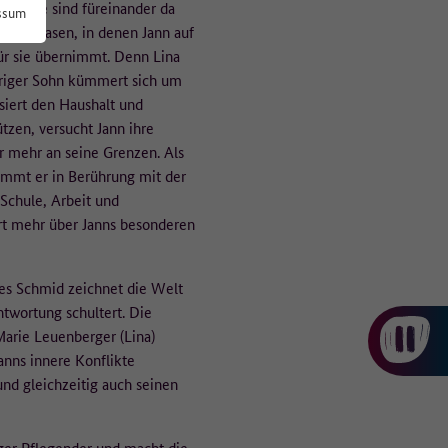
and. Sie sind füreinander da
ssum
ings Phasen, in denen Jann auf
ür sie übernimmt. Denn Lina
ähriger Sohn kümmert sich um
isiert den Haushalt und
tzen, versucht Jann ihre
r mehr an seine Grenzen. Als
kommt er in Berührung mit der
Schule, Arbeit und
t mehr über Janns besonderen
 zu
es Schmid zeichnet die Welt
ntwortung schultert. Die
Marie Leuenberger (Lina)
anns innere Konflikte
 und gleichzeitig auch seinen
nger Pflegender und macht die