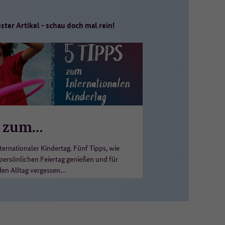
ster Artikel - schau doch mal rein!
n
n zum
er
ationalen Kindertag
nternationaler Kindertag. Fünf Tipps, wie
persönlichen Feiertag genießen und für
en Alltag vergessen…