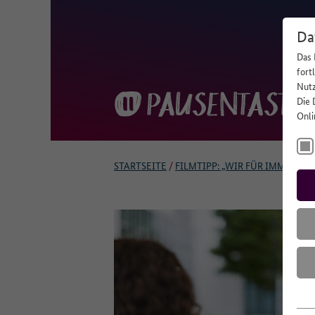
Da
Das 
fort
Nutz
Die 
Onli
STARTSEITE
/
FILMTIPP: „WIR FÜR IMMER“
Es