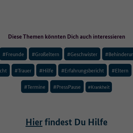
Diese Themen könnten Dich auch interessieren
#Freunde
#Großeltern
#Geschwister
#Behinderu
cht
#Trauer
#Hilfe
#Erfahrungsbericht
#Eltern
#Termine
#PressPause
#Krankheit
Hier
findest Du Hilfe