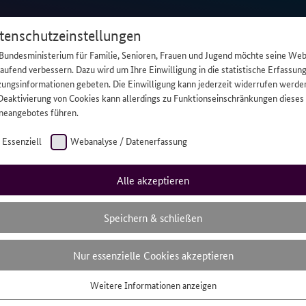
tenschutzeinstellungen
Bundesministerium für Familie, Senioren, Frauen und Jugend möchte seine Web
laufend verbessern. Dazu wird um Ihre Einwilligung in die statistische Erfassun
ungsinformationen gebeten. Die Einwilligung kann jederzeit widerrufen werde
Deaktivierung von Cookies kann allerdings zu Funktionseinschränkungen dieses
Hilfe
Daru
neangebotes führen.
Essenziell
Webanalyse / Datenerfassung
Alle akzeptieren
Filmtipp: „Wir fü
Speichern & schließen
Nur essenzielle Cookies akzeptieren
Coming-of-Age-Drama über einen 16-Jährigen, der
kranke Mutter kümmert und seinen eigenen Lebe
Weitere Informationen anzeigen
senziell