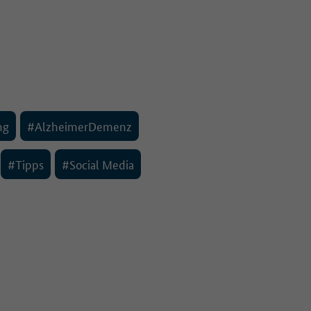
ng
#AlzheimerDemenz
#Tipps
#Social Media