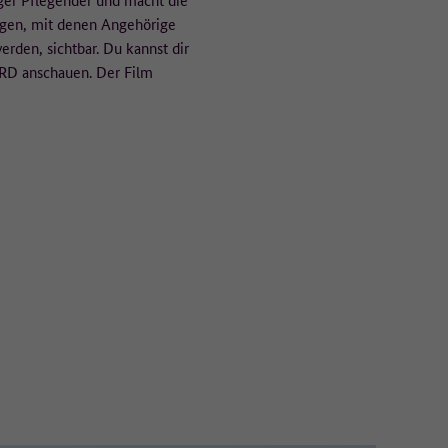
ngen, mit denen Angehörige
rden, sichtbar. Du kannst dir
RD anschauen. Der Film
ür
ht.