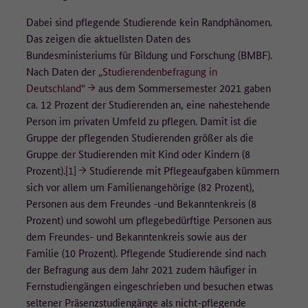
danach gelöscht.
Dabei sind pflegende Studierende kein Randphänomen.
Auf welcher Rechtsgrundlage werden die Daten erfasst?
Das zeigen die aktuellsten Daten des
Bundesministeriums für Bildung und Forschung (BMBF).
Rechtsgrundlage für die Erfassung der Daten ist die Einwilligung der
Nach Daten der
„Studierendenbefragung in
Nutzenden nach Art. 6 Abs. 1 Buchstabe a der Datenschutz-
Deutschland“
aus dem Sommersemester 2021 gaben
Grundverordnung (DSGVO). Die Einwilligung kann auf der
ca. 12 Prozent der Studierenden an, eine nahestehende
Datenschutzseite jederzeit widerrufen werden. Die Rechtmäßigkeit
Person im privaten Umfeld zu pflegen. Damit ist die
der bis zum Widerruf erfolgten Datenverarbeitung bleibt davon
unberührt.
Gruppe der pflegenden Studierenden größer als die
Gruppe der Studierenden mit Kind oder Kindern (8
Wo werden die Daten verarbeitet?
Prozent).
[1]
Studierende mit Pflegeaufgaben kümmern
sich vor allem um Familienangehörige (82 Prozent),
Matomo wird lokal auf den Servern des technischen Dienstleisters,
Personen aus dem Freundes -und Bekanntenkreis (8
der ]init[ AG, in Deutschland betrieben (Auftragsverarbeiter).
Prozent) und sowohl um pflegebedürftige Personen aus
dem Freundes- und Bekanntenkreis sowie aus der
Weitere Informationen:
Familie (10 Prozent). Pflegende Studierende sind nach
Weitere Informationen zur Verarbeitung personenbezogener Daten
der Befragung aus dem Jahr 2021 zudem häufiger in
finden Sie unter Datenschutz.
Fernstudiengängen eingeschrieben und besuchen etwas
seltener Präsenzstudiengänge als nicht-pflegende