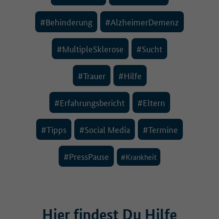
#Behinderung
#AlzheimerDemenz
#MultipleSklerose
#Sucht
#Trauer
#Hilfe
#Erfahrungsbericht
#Eltern
#Tipps
#Social Media
#Termine
#PressPause
#Krankheit
Hier
findest Du Hilfe