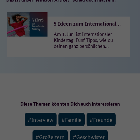
5 Ideen zum Internationalen
Kindertag
Am 1. Juni ist Internationaler
Kindertag. Fünf Tipps, wie du
deinen ganz persönlichen
Feiertag genießen und für
einen Moment den Alltag
vergessen…
Diese Themen könnten Dich auch interessieren
#Interview
#Familie
#Freunde
#Großeltern
#Geschwister