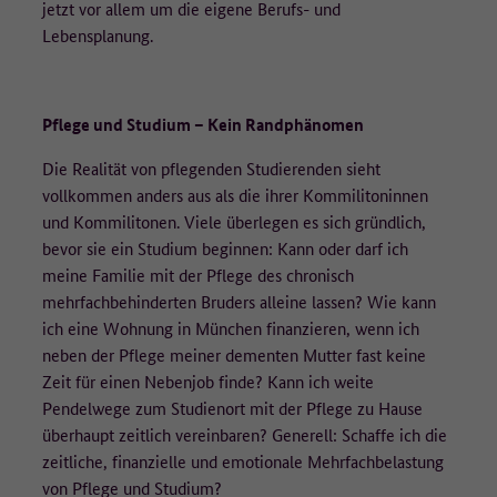
Laufzeit
1 Jahr
jetzt vor allem um die eigene Berufs- und
• Betriebssystem-Version,
Lebensplanung.
• Browser/Browser-Engines und Browser-Plugins,
Dieser Wert speichert Ihre Consent-
• aufgerufene URLs,
Einstellungen. Unter anderem eine zufällig
• die Website, von der auf die aufgerufene Seite gelangt wurde
Zweck
generierte ID, für die historische Speicherung
(Referrer-Site),
Pflege und Studium – Kein Randphänomen
Ihrer vorgenommen Einstellungen, falls der
• Verweildauer,
Webseiten-Betreiber dies eingestellt hat.
• heruntergeladene PDFs,
Die Realität von pflegenden Studierenden sieht
• eingegebene Suchbegriffe.
vollkommen anders aus als die ihrer Kommilitoninnen
und Kommilitonen. Viele überlegen es sich gründlich,
Die IP-Adresse wird nicht vollständig gespeichert, die letzten
bevor sie ein Studium beginnen: Kann oder darf ich
beiden Oktette werden zum frühestmöglichen Zeitpunkt
weggelassen/verfremdet (Beispiel: 183.172.xxx.xxx).
meine Familie mit der Pflege des chronisch
mehrfachbehinderten Bruders alleine lassen? Wie kann
Es werden keine Cookies auf dem Endgerät gespeichert. Wird eine
ich eine Wohnung in München finanzieren, wenn ich
Einwilligung für die Datenerfassung nicht erteilt, erfolgt ein Opt-
neben der Pflege meiner dementen Mutter fast keine
Out-Cookie auf dem Endgerät, welcher dafür sorgt, dass keine
Zeit für einen Nebenjob finde? Kann ich weite
Daten erfasst werden.
Pendelwege zum Studienort mit der Pflege zu Hause
überhaupt zeitlich vereinbaren? Generell: Schaffe ich die
Wie lange werden die Daten gespeichert?
zeitliche, finanzielle und emotionale Mehrfachbelastung
Die pseudonymisierte IP-Adresse wird für 90 Tage gespeichert und
von Pflege und Studium?