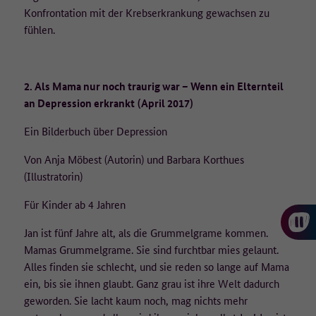
danach gelöscht.
Konfrontation mit der Krebserkrankung gewachsen zu
fühlen.
Auf welcher Rechtsgrundlage werden die Daten erfasst?
Rechtsgrundlage für die Erfassung der Daten ist die Einwilligung der
Nutzenden nach Art. 6 Abs. 1 Buchstabe a der Datenschutz-
2. Als Mama nur noch traurig war – Wenn ein Elternteil
Grundverordnung (DSGVO). Die Einwilligung kann auf der
an Depression erkrankt
(April 2017)
Datenschutzseite jederzeit widerrufen werden. Die Rechtmäßigkeit
der bis zum Widerruf erfolgten Datenverarbeitung bleibt davon
Ein Bilderbuch über Depression
unberührt.
Von Anja Möbest (Autorin) und Barbara Korthues
Wo werden die Daten verarbeitet?
(Illustratorin)
Matomo wird lokal auf den Servern des technischen Dienstleisters,
Für Kinder ab 4 Jahren
der ]init[ AG, in Deutschland betrieben (Auftragsverarbeiter).
Jan ist fünf Jahre alt, als die Grummelgrame kommen.
Weitere Informationen:
Mamas Grummelgrame. Sie sind furchtbar mies gelaunt.
Alles finden sie schlecht, und sie reden so lange auf Mama
Weitere Informationen zur Verarbeitung personenbezogener Daten
ein, bis sie ihnen glaubt. Ganz grau ist ihre Welt dadurch
finden Sie unter Datenschutz.
geworden. Sie lacht kaum noch, mag nichts mehr