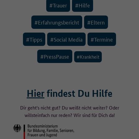
#Trauer
#Hilfe
#Erfahrungsbericht
#Eltern
#Tipps
#Social Media
#Termine
#PressPause
#Krankheit
Hier
findest Du Hilfe
Dir geht's nicht gut? Du weißt nicht weiter? Oder
willst
einfach nur reden? Wir sind für Dich da!