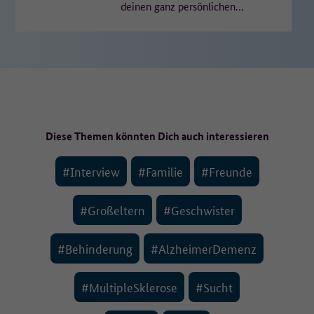
deinen ganz persönlichen
Feiertag genießen und für
einen Moment den Alltag
vergessen…
Diese Themen könnten Dich auch interessieren
#Interview
#Familie
#Freunde
#Großeltern
#Geschwister
#Behinderung
#AlzheimerDemenz
#MultipleSklerose
#Sucht