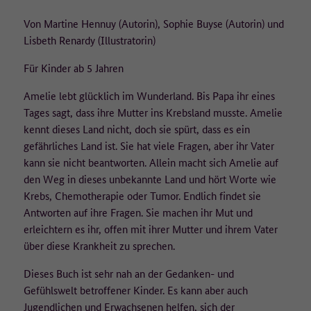
Laufzeit
1 Jahr
• Betriebssystem-Version,
Von Martine Hennuy (Autorin), Sophie Buyse (Autorin) und
• Browser/Browser-Engines und Browser-Plugins,
Dieser Wert speichert Ihre Consent-
• aufgerufene URLs,
Lisbeth Renardy (Illustratorin)
Einstellungen. Unter anderem eine zufällig
• die Website, von der auf die aufgerufene Seite gelangt wurde
Zweck
generierte ID, für die historische Speicherung
Für Kinder ab 5 Jahren
(Referrer-Site),
Ihrer vorgenommen Einstellungen, falls der
• Verweildauer,
Webseiten-Betreiber dies eingestellt hat.
Amelie lebt glücklich im Wunderland. Bis Papa ihr eines
• heruntergeladene PDFs,
Tages sagt, dass ihre Mutter ins Krebsland musste. Amelie
• eingegebene Suchbegriffe.
kennt dieses Land nicht, doch sie spürt, dass es ein
Die IP-Adresse wird nicht vollständig gespeichert, die letzten
gefährliches Land ist. Sie hat viele Fragen, aber ihr Vater
beiden Oktette werden zum frühestmöglichen Zeitpunkt
kann sie nicht beantworten. Allein macht sich Amelie auf
weggelassen/verfremdet (Beispiel: 183.172.xxx.xxx).
den Weg in dieses unbekannte Land und hört Worte wie
Krebs, Chemotherapie oder Tumor. Endlich findet sie
Es werden keine Cookies auf dem Endgerät gespeichert. Wird eine
Antworten auf ihre Fragen. Sie machen ihr Mut und
Einwilligung für die Datenerfassung nicht erteilt, erfolgt ein Opt-
erleichtern es ihr, offen mit ihrer Mutter und ihrem Vater
Out-Cookie auf dem Endgerät, welcher dafür sorgt, dass keine
Daten erfasst werden.
über diese Krankheit zu sprechen.
Wie lange werden die Daten gespeichert?
Dieses Buch ist sehr nah an der Gedanken- und
Gefühlswelt betroffener Kinder. Es kann aber auch
Die pseudonymisierte IP-Adresse wird für 90 Tage gespeichert und
Jugendlichen und Erwachsenen helfen, sich der