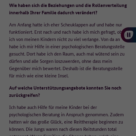
Laufzeit
1 Jahr
• Betriebssystem-Version,
Wie haben sich die Beziehungen und die Rollenverteilung
• Browser/Browser-Engines und Browser-Plugins,
innerhalb Ihrer Familie dadurch verändert?
Dieser Wert speichert Ihre Consent-
• aufgerufene URLs,
Einstellungen. Unter anderem eine zufällig
• die Website, von der auf die aufgerufene Seite gelangt wurde
Am Anfang hatte ich eher Scheuklappen auf und habe nur
Zweck
generierte ID, für die historische Speicherung
(Referrer-Site),
funktioniert. Erst nach und nach habe ich mich gefragt, ob
Ihrer vorgenommen Einstellungen, falls der
• Verweildauer,
ich von meinen Kindern nicht zu viel verlange. Von da an
Webseiten-Betreiber dies eingestellt hat.
• heruntergeladene PDFs,
habe ich mir Hilfe in einer psychologischen Beratungsstelle
• eingegebene Suchbegriffe.
gesucht. Dort habe ich den Raum, auch mal wütend sein zu
dürfen und alle Sorgen loszuwerden, ohne dass mein
Die IP-Adresse wird nicht vollständig gespeichert, die letzten
Gegenüber mich bewertet. Deshalb ist die Beratungsstelle
beiden Oktette werden zum frühestmöglichen Zeitpunkt
weggelassen/verfremdet (Beispiel: 183.172.xxx.xxx).
für mich wie eine kleine Insel.
Es werden keine Cookies auf dem Endgerät gespeichert. Wird eine
Auf welche Unterstützungsangebote konnten Sie noch
Einwilligung für die Datenerfassung nicht erteilt, erfolgt ein Opt-
zurückgreifen?
Out-Cookie auf dem Endgerät, welcher dafür sorgt, dass keine
Daten erfasst werden.
Ich habe auch Hilfe für meine Kinder bei der
psychologischen Beratung in Anspruch genommen. Zudem
Wie lange werden die Daten gespeichert?
hatten wir das große Glück, eine Reittherapie beginnen zu
können. Die Jungs waren nach diesen Reitstunden total
Die pseudonymisierte IP-Adresse wird für 90 Tage gespeichert und