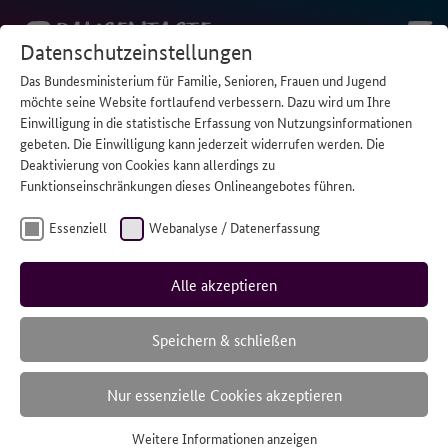
Datenschutzeinstellungen
Das Bundesministerium für Familie, Senioren, Frauen und Jugend
STARTSEITE
/
FÜR ELTERN
/
INTERVIEW: IMPULSE EINER
möchte seine Website fortlaufend verbessern. Dazu wird um Ihre
BETROFFENEN MUTTER
Einwilligung in die statistische Erfassung von Nutzungsinformationen
gebeten. Die Einwilligung kann jederzeit widerrufen werden. Die
Interview: Impulse einer betroffenen Mutter
Deaktivierung von Cookies kann allerdings zu
Funktionseinschränkungen dieses Onlineangebotes führen.
„Wir haben uns das Glück unserer Familie
nicht nehmen lassen.“
Essenziell
Webanalyse / Datenerfassung
Vor sieben
Alle akzeptieren
Jahren erlitt
Markus
Speichern & schließen
Nur essenzielle Cookies akzeptieren
Weitere Informationen anzeigen