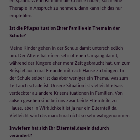
entspannt. Wenn Familien die Chance haben, solch eine
danach gelöscht.
Therapie in Anspruch zu nehmen, dann kann ich das nur
empfehlen.
Auf welcher Rechtsgrundlage werden die Daten erfasst?
Ist die Pflegesituation Ihrer Familie ein Thema in der
Rechtsgrundlage für die Erfassung der Daten ist die Einwilligung der
Schule?
Nutzenden nach Art. 6 Abs. 1 Buchstabe a der Datenschutz-
Grundverordnung (DSGVO). Die Einwilligung kann auf der
Meine Kinder gehen in der Schule damit unterschiedlich
Datenschutzseite jederzeit widerrufen werden. Die Rechtmäßigkeit
der bis zum Widerruf erfolgten Datenverarbeitung bleibt davon
um. Der Ältere hat einen sehr offenen Umgang damit,
unberührt.
während der Jüngere eher mehr Zeit gebraucht hat, um zum
Beispiel auch mal Freunde mit nach Hause zu bringen. In
Wo werden die Daten verarbeitet?
der Schule selber ist das aber weniger ein Thema, was zum
Teil auch schade ist. Unsere Situation ist vielleicht etwas
Matomo wird lokal auf den Servern des technischen Dienstleisters,
verdeckter als andere Krisensituationen in Familien. Von
der ]init[ AG, in Deutschland betrieben (Auftragsverarbeiter).
außen gesehen sind bei uns zwar beide Elternteile zu
Weitere Informationen:
Hause, aber in Wirklichkeit ist ja nur ein Elternteil da.
Vielleicht wird das manchmal nicht so sehr wahrgenommen.
Weitere Informationen zur Verarbeitung personenbezogener Daten
finden Sie unter Datenschutz.
Inwiefern hat sich Ihr Elternteildasein dadurch
verändert?