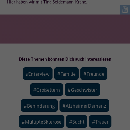
Hier haben wir mit Tina Seidemann-Krane…
Diese Themen könnten Dich auch interessieren
#Interview
#Familie
#Freunde
#Großeltern
#Geschwister
#Behinderung
#AlzheimerDemenz
#MultipleSklerose
#Sucht
#Trauer