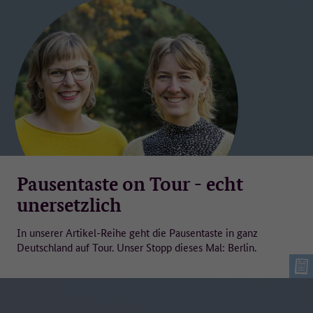
danach gelöscht.
Auf welcher Rechtsgrundlage werden die Daten erfasst?
Rechtsgrundlage für die Erfassung der Daten ist die Einwilligung der
Nutzenden nach Art. 6 Abs. 1 Buchstabe a der Datenschutz-
Grundverordnung (DSGVO). Die Einwilligung kann auf der
Datenschutzseite jederzeit widerrufen werden. Die Rechtmäßigkeit
der bis zum Widerruf erfolgten Datenverarbeitung bleibt davon
unberührt.
Wo werden die Daten verarbeitet?
Pausentaste on Tour - echt
Matomo wird lokal auf den Servern des technischen Dienstleisters,
unersetzlich
der ]init[ AG, in Deutschland betrieben (Auftragsverarbeiter).
In unserer Artikel-Reihe geht die Pausentaste in ganz
Weitere Informationen:
Deutschland auf Tour. Unser Stopp dieses Mal: Berlin.
Weitere Informationen zur Verarbeitung personenbezogener Daten
finden Sie unter Datenschutz.